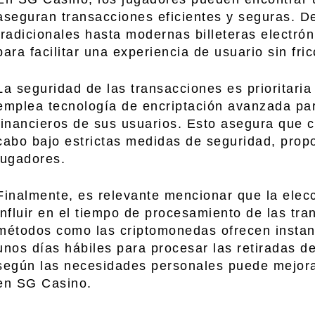
aseguran transacciones eficientes y seguras. De
tradicionales hasta modernas billeteras electr
para facilitar una experiencia de usuario sin fri
La seguridad de las transacciones es prioritari
emplea tecnología de encriptación avanzada par
financieros de sus usuarios. Esto asegura que ca
cabo bajo estrictas medidas de seguridad, propo
jugadores.
Finalmente, es relevante mencionar que la ele
influir en el tiempo de procesamiento de las tr
métodos como las criptomonedas ofrecen instan
unos días hábiles para procesar las retiradas 
según las necesidades personales puede mejorar
en SG Casino.