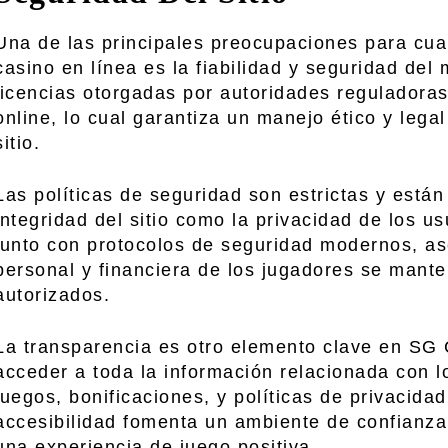
Una de las principales preocupaciones para cual
casino en línea es la fiabilidad y seguridad de
licencias otorgadas por autoridades reguladoras
online, lo cual garantiza un manejo ético y lega
sitio.
Las políticas de seguridad son estrictas y están
integridad del sitio como la privacidad de los u
junto con protocolos de seguridad modernos, as
personal y financiera de los jugadores se mant
autorizados.
La transparencia es otro elemento clave en SG
acceder a toda la información relacionada con l
juegos, bonificaciones, y políticas de privacidad
accesibilidad fomenta un ambiente de confianza
una experiencia de juego positiva.