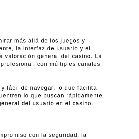
irar más allá de los juegos y
nte, la interfaz de usuario y el
a valoración general del casino. La
 profesional, con múltiples canales
y fácil de navegar, lo que facilita
uentren lo que buscan rápidamente.
eneral del usuario en el casino.
mpromiso con la seguridad, la