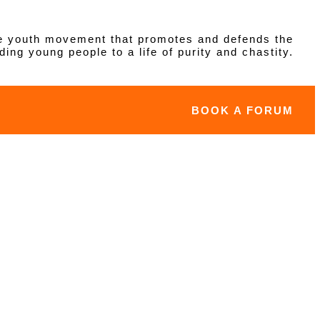
fe youth movement that promotes and defends the
ding young people to a life of purity and chastity.
BOOK A FORUM