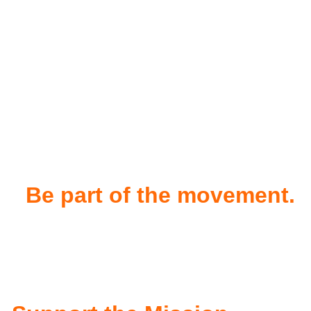
Be part of the movement.