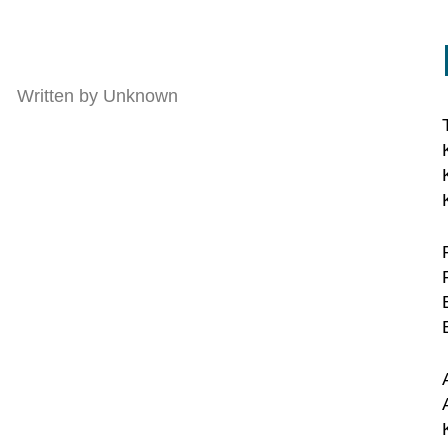
Written by Unknown