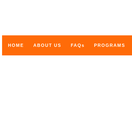
HOME
ABOUT US
FAQs
PROGRAMS