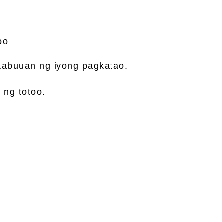
oo
kabuuan ng iyong pagkatao.
ng totoo.