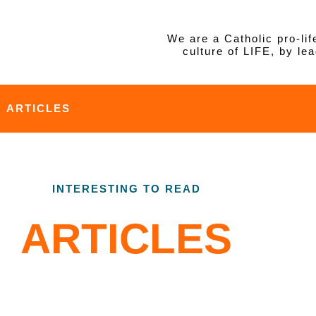
We are a Catholic pro-li
culture of LIFE, by lea
ARTICLES
INTERESTING TO READ
ARTICLES