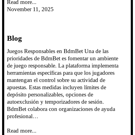
Read more...
November 11, 2025
Blog
Juegos Responsables en BdmBet Una de las
prioridades de BdmBet es fomentar un ambiente
de juego responsable. La plataforma implementa
herramientas específicas para que los jugadores
mantengan el control sobre su actividad de
apuestas. Estas medidas incluyen límites de
depósito personalizables, opciones de
autoexclusión y temporizadores de sesión.
BdmBet colabora con organizaciones de ayuda
profesional…
Read more...