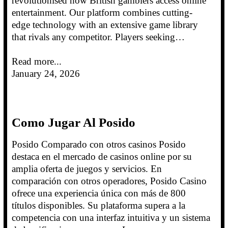
revolutionised how British gamblers access online
entertainment. Our platform combines cutting-
edge technology with an extensive game library
that rivals any competitor. Players seeking…
Read more...
January 24, 2026
Como Jugar Al Posido
Posido Comparado con otros casinos Posido
destaca en el mercado de casinos online por su
amplia oferta de juegos y servicios. En
comparación con otros operadores, Posido Casino
ofrece una experiencia única con más de 800
títulos disponibles. Su plataforma supera a la
competencia con una interfaz intuitiva y un sistema